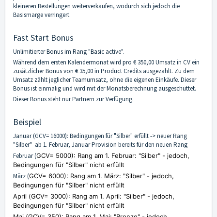
kleineren Bestellungen weiterverkaufen, wodurch sich jedoch die
Basismarge verringert.
Fast Start Bonus
Unlimitierter Bonus im Rang "Basic active".
Während dem ersten Kalendermonat wird pro € 350,00 Umsatz in CV ein
zusätzlicher Bonus von € 35,00 in Product Credits ausgezahlt. Zu dem
Umsatz zählt jeglicher Teamumsatz, ohne die eigenen Einkäufe. Dieser
Bonus ist einmalig und wird mit der Monatsberechnung ausgeschüttet.
Dieser Bonus steht nur Partnern zur Verfügung.
Beispiel
Januar (GCV= 16000): Bedingungen für "Silber" erfüllt -> neuer Rang
"Silber" ab 1. Februar, Januar Provision bereits für den neuen Rang
Februar (
GCV= 5000):
Rang am 1. Februar:
"Silber" - jedoch,
Bedingungen für "Silber" nicht erfüllt
März (
GCV= 6000):
Rang am 1. März:
"Silber" - jedoch,
Bedingungen für "Silber" nicht erfüllt
April (
GCV= 3000):
Rang am 1. April:
"Silber" - jedoch,
Bedingungen für "Silber" nicht erfüllt
Mai (
GCV= 350):
Rang am 1. Mai:
"Bronze" - jedoch,