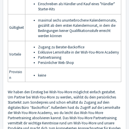
Einschreiben als Händler und Kauf eines "Händler"
Starter-Kits
maximal sechs ununterbrochene Kalendermonate,
gezählt ab dem ersten Kalendermonat, in dem die
Gültigkeit
Bedingungen keiner Qualifikationsstufe erreicht
werden können
Zugang zu Berater-Backoffice
Exklusive Lerninhalte in der Wish-You-More Academy
Vorteile
Partnertraining
Persönlicher Web-Shop
Provisio
keine
n
Wir haben den Einstieg bei Wish-You-More möglichst einfach gestaltet.
Um Partner bei Wish-You-More zu werden, wählst du dein persönliches
Starterkit zum Sonderpreis und schon erhältst du Zugang auf dein
digitales Büro “Backoffice”. Außerdem hast du Zugriff auf die Lerninhalte
der Wish-You-More Academy, wo du leicht das Wish-You-More
Partnertraining absolvieren kannst. Das Wish-You-More Partnertraining
vermittelt dir wichtige Kenntnisse rund um Wish-You-More und unsere
Produkte und macht dich zum kompetenten Ansprechpartner für Kunden