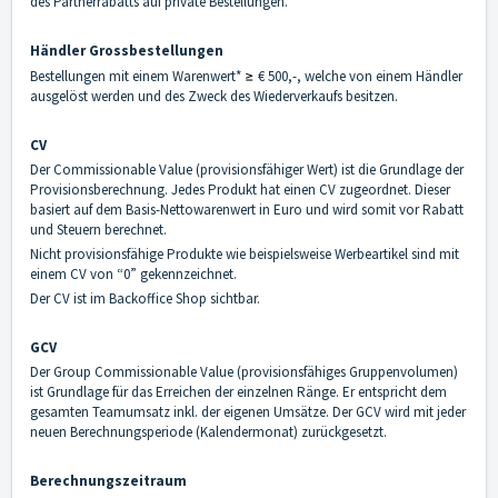
des Partnerrabatts auf private Bestellungen.
Händler Grossbestellungen
Bestellungen mit einem Warenwert*
≥
€ 500,-, welche von einem Händler
ausgelöst werden und des Zweck des Wiederverkaufs besitzen.
CV
Der Commissionable Value (provisionsfähiger Wert) ist die Grundlage der
Provisionsberechnung. Jedes Produkt hat einen CV zugeordnet. Dieser
basiert auf dem Basis-Nettowarenwert in Euro und wird somit vor Rabatt
und Steuern berechnet.
Nicht provisionsfähige Produkte wie beispielsweise Werbeartikel sind mit
einem CV von “0” gekennzeichnet.
Der CV ist im Backoffice Shop sichtbar.
GCV
Der Group Commissionable Value (provisionsfähiges Gruppenvolumen)
ist Grundlage für das Erreichen der einzelnen Ränge. Er entspricht dem
gesamten Teamumsatz inkl. der eigenen Umsätze. Der GCV wird mit jeder
neuen Berechnungsperiode (Kalendermonat) zurückgesetzt.
Berechnungszeitraum