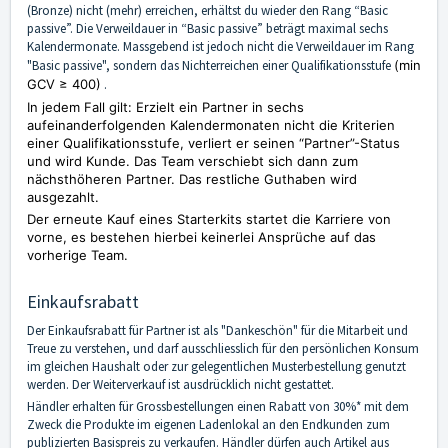
(Bronze) nicht (mehr) erreichen, erhältst du wieder den Rang “Basic
passive”. Die Verweildauer in “Basic passive” beträgt maximal sechs
Kalendermonate. Massgebend ist jedoch nicht die Verweildauer im Rang
"Basic passive", sondern das Nichterreichen einer Qualifikationsstufe
(min
GCV ≥ 400)
.
In jedem Fall gilt: Erzielt ein Partner in sechs
aufeinanderfolgenden Kalendermonaten nicht die Kriterien
einer Qualifikationsstufe, verliert er seinen “Partner”-Status
und wird Kunde. Das Team verschiebt sich dann zum
nächsthöheren Partner. Das restliche Guthaben wird
ausgezahlt.
Der erneute Kauf eines Starterkits startet die Karriere von
vorne, es bestehen hierbei keinerlei Ansprüche auf das
vorherige Team.
Einkaufsrabatt
Der Einkaufsrabatt für Partner ist als "Dankeschön" für die Mitarbeit und
Treue zu verstehen, und darf ausschliesslich für den persönlichen Konsum
im gleichen Haushalt oder zur gelegentlichen Musterbestellung genutzt
werden. Der Weiterverkauf ist ausdrücklich nicht gestattet.
Händler erhalten für Grossbestellungen einen Rabatt von 30%* mit dem
Zweck die Produkte im eigenen Ladenlokal an den Endkunden zum
publizierten Basispreis zu verkaufen. Händler dürfen auch Artikel aus