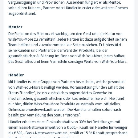
Vergünstigungen und Provisionen. Ausserdem fungiert er als Mentor,
sobald ihm Kunden, Partner oder Händler in erster oder weiteren Ebenen
zugeordnet sind.
Mentor
Die Funktion des Mentors ist wichtig, um den Geist und die Kultur von
Wish-You-More zu vermitteln. Jeder Partner ist dazu aufgefordert seinem
Team helfend und zuvorkommend zur Seite zu stehen. Er Unterstützt
seine Kunden und Partner bei der Wahl der Produkte, bei der
gesundheitlicher Aufklärung im Sinne von Wish-You-More, beim Aufbau
des Geschäftes und beim Vermitteln sonstiger Werte von Wish-You-More.
Händler
Mit Händler ist eine Gruppe von Partnern bezeichnet, welche gesondert
von Wish-You-More bewilligt werden. Voraussetzung für den Erhalt des
Status "Händler", ist ein zusätzliches angemeldetes Gewerbe im
medizinischen, gesundheitlichen oder kosmetischen Bereich. Hier, und
nur hier, dürfen Wish-You-More Produkte ausserhalb vom offiziellen
Onlinestore wiederverkauft werden. Die Händler erhalten sofort nach
bestätigter Anmeldung den Status “Bronze”.
Händler erhalten einen Einkaufsrabatt von 30% bei Bestellungen mit
einem Basis-Nettowarenwert von ≥ € 500,-. Kauft ein Händler für weniger
als € 500,- Basis-Nettowarenwert ein, erhält er 15 % Rabatt entsprechend