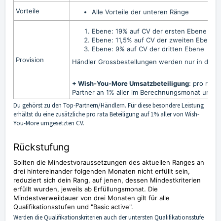
Vorteile
Alle Vorteile der unteren Ränge
Ebene: 19% auf CV der ersten Ebene / 1
Ebene: 11,5%
auf CV der zweiten Ebene
Ebene: 9%
auf CV der dritten Ebene
Provision
Händler Grossbestellungen werden nur in der 
+ Wish-You-More Umsatzbeteiligung
: pro rata
Partner an 1% aller im Berechnungsmonat umge
Du gehörst zu den Top-Partnern/Händlern. Für diese besondere Leistung
erhältst du eine zusätzliche pro rata Beteiligung auf 1% aller von Wish-
You-More umgesetzten CV.
Rückstufung
Sollten die Mindestvoraussetzungen des aktuellen Ranges an
drei hintereinander folgenden Monaten nicht erfüllt sein,
reduziert sich dein Rang, auf jenen, dessen Mindestkriterien
erfüllt wurden, jeweils ab Erfüllungsmonat. Die
Mindestverweildauer von drei Monaten gilt für alle
Qualifikationsstufen und "Basic active".
Werden die Qualifikationskriterien auch der untersten Qualifikationsstufe